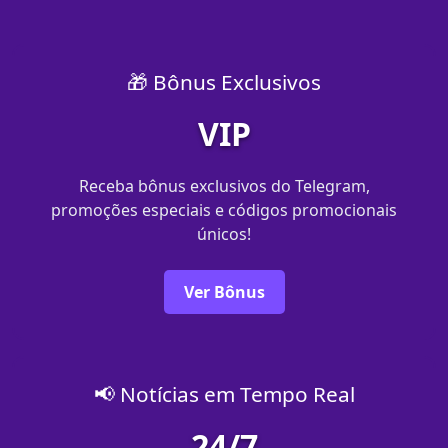
🎁 Bônus Exclusivos
VIP
Receba bônus exclusivos do Telegram,
promoções especiais e códigos promocionais
únicos!
Ver Bônus
📢 Notícias em Tempo Real
24/7