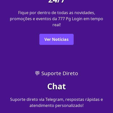
Fique por dentro de todas as novidades,
promoções e eventos da 777 Pg Login em tempo
real!
Ver Notícias
💬 Suporte Direto
Chat
Suporte direto via Telegram, respostas rápidas e
atendimento personalizado!