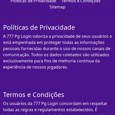
Políticas de Privacidade
Termos e Condições
Sitemap
Políticas de Privacidade
A 777 Pg Login valoriza a privacidade de seus usuários e
está empenhada em proteger todas as informações
pessoais fornecidas durante o uso de nossos canais de
comunicação. Todos os dados coletados são utilizados
exclusivamente para fins de melhoria contínua da
experiência de nossos jogadores.
Termos e Condições
Os usuários da 777 Pg Login concordam em respeitar
todas as regras e regulamentos estabelecidos. É