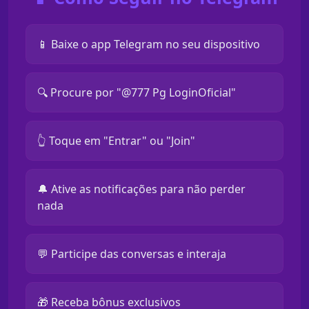
📱 Baixe o app Telegram no seu dispositivo
🔍 Procure por "@777 Pg LoginOficial"
👆 Toque em "Entrar" ou "Join"
🔔 Ative as notificações para não perder
nada
💬 Participe das conversas e interaja
🎁 Receba bônus exclusivos