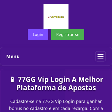
Login
Registrar-se
Menu
📱 77GG Vip Login A Melhor
Plataforma de Apostas
Cadastre-se na 77GG Vip Login para ganhar
bônus no cadastro e em cada recarga. Com a