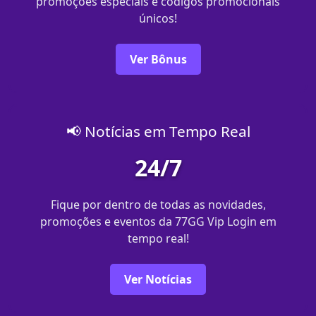
promoções especiais e códigos promocionais
únicos!
Ver Bônus
📢 Notícias em Tempo Real
24/7
Fique por dentro de todas as novidades,
promoções e eventos da 77GG Vip Login em
tempo real!
Ver Notícias