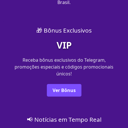
Brasil.
🎁 Bônus Exclusivos
VIP
Receba bônus exclusivos do Telegram,
promoções especiais e códigos promocionais
únicos!
Ver Bônus
📢 Notícias em Tempo Real