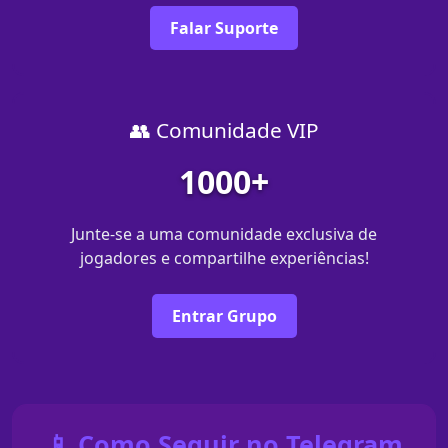
Falar Suporte
👥 Comunidade VIP
1000+
Junte-se a uma comunidade exclusiva de
jogadores e compartilhe experiências!
Entrar Grupo
📱 Como Seguir no Telegram