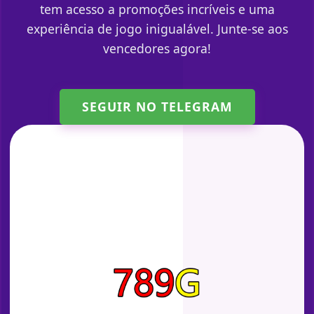
tem acesso a promoções incríveis e uma
experiência de jogo inigualável. Junte-se aos
vencedores agora!
SEGUIR NO TELEGRAM