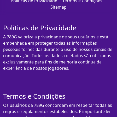
Políticas de Privacidade
Termos e Condições
Sitemap
Políticas de Privacidade
A 789G valoriza a privacidade de seus usuários e está
empenhada em proteger todas as informações
pessoais fornecidas durante o uso de nossos canais de
comunicação. Todos os dados coletados são utilizados
exclusivamente para fins de melhoria contínua da
experiência de nossos jogadores.
Termos e Condições
Os usuários da 789G concordam em respeitar todas as
regras e regulamentos estabelecidos. É importante ler