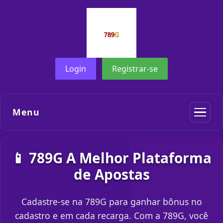
Login
Registrar-se
Menu
📱 789G A Melhor Plataforma
de Apostas
Cadastre-se na 789G para ganhar bônus no
cadastro e em cada recarga. Com a 789G, você