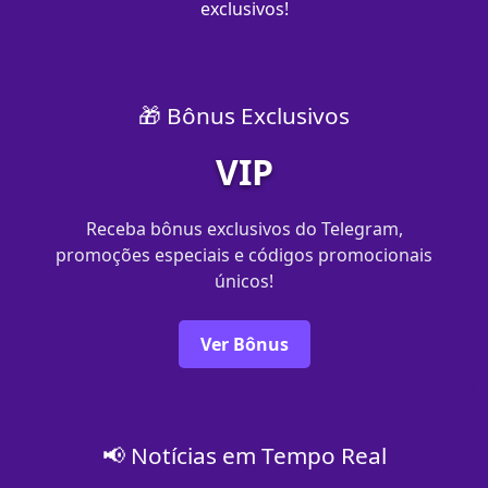
exclusivos!
🎁 Bônus Exclusivos
VIP
Receba bônus exclusivos do Telegram,
promoções especiais e códigos promocionais
únicos!
Ver Bônus
📢 Notícias em Tempo Real