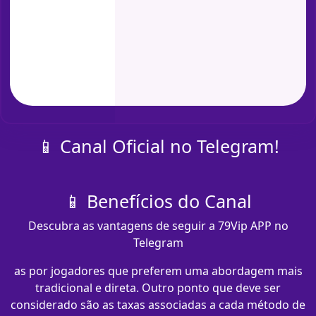
📱 Canal Oficial no Telegram!
📱 Benefícios do Canal
Descubra as vantagens de seguir a 79Vip APP no
Telegram
as por jogadores que preferem uma abordagem mais
tradicional e direta. Outro ponto que deve ser
considerado são as taxas associadas a cada método de