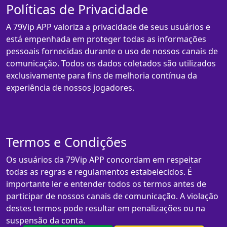
Políticas de Privacidade
A 79Vip APP valoriza a privacidade de seus usuários e
está empenhada em proteger todas as informações
pessoais fornecidas durante o uso de nossos canais de
comunicação. Todos os dados coletados são utilizados
exclusivamente para fins de melhoria contínua da
experiência de nossos jogadores.
Termos e Condições
Os usuários da 79Vip APP concordam em respeitar
todas as regras e regulamentos estabelecidos. É
importante ler e entender todos os termos antes de
participar de nossos canais de comunicação. A violação
destes termos pode resultar em penalizações ou na
suspensão da conta.