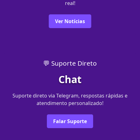
real!
Ver Notícias
💬 Suporte Direto
Chat
Suporte direto via Telegram, respostas rápidas e
atendimento personalizado!
Falar Suporte