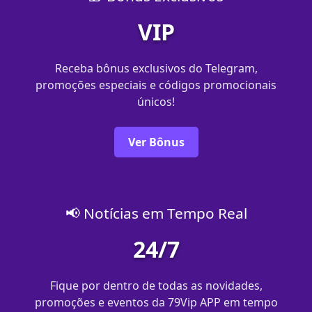
VIP
Receba bônus exclusivos do Telegram,
promoções especiais e códigos promocionais
únicos!
Ver Bônus
📢 Notícias em Tempo Real
24/7
Fique por dentro de todas as novidades,
promoções e eventos da 79Vip APP em tempo