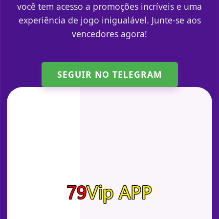
você tem acesso a promoções incríveis e uma
experiência de jogo inigualável. Junte-se aos
vencedores agora!
SEGUIR NO TELEGRAM