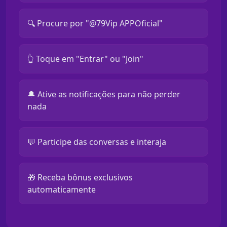
🔍 Procure por "@79Vip APPOficial"
👆 Toque em "Entrar" ou "Join"
🔔 Ative as notificações para não perder
nada
💬 Participe das conversas e interaja
🎁 Receba bônus exclusivos
automaticamente