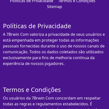
Políticas de Privacidade
Termos e Condições
Sitemap
Políticas de Privacidade
A 7Brwin Com valoriza a privacidade de seus usuários e
está empenhada em proteger todas as informações
pessoais fornecidas durante o uso de nossos canais de
comunicação. Todos os dados coletados são utilizados
exclusivamente para fins de melhoria contínua da
experiência de nossos jogadores.
Termos e Condições
Os usuários da 7Brwin Com concordam em respeitar
todas as regras e regulamentos estabelecidos. É