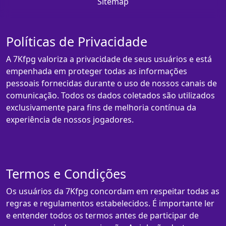
Sitemap
Políticas de Privacidade
A 7Kfpg valoriza a privacidade de seus usuários e está
empenhada em proteger todas as informações
pessoais fornecidas durante o uso de nossos canais de
comunicação. Todos os dados coletados são utilizados
exclusivamente para fins de melhoria contínua da
experiência de nossos jogadores.
Termos e Condições
Os usuários da 7Kfpg concordam em respeitar todas as
regras e regulamentos estabelecidos. É importante ler
e entender todos os termos antes de participar de