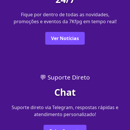
Fique por dentro de todas as novidades,
promoções e eventos da 7Kfpg em tempo real!
Ver Notícias
💬 Suporte Direto
Chat
Suporte direto via Telegram, respostas rápidas e
atendimento personalizado!