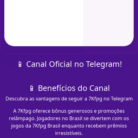
📱 Canal Oficial no Telegram!
📱 Benefícios do Canal
Descubra as vantagens de seguir a 7Kfpg no Telegram
A 7Kfpg oferece bônus generosos e promoções
relâmpago. Jogadores no Brasil se divertem com os
jogos da 7Kfpg Brasil enquanto recebem prêmios
irresistíveis.