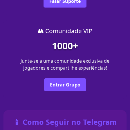
Falar Suporte
👥 Comunidade VIP
1000+
Junte-se a uma comunidade exclusiva de
jogadores e compartilhe experiências!
Entrar Grupo
📱 Como Seguir no Telegram