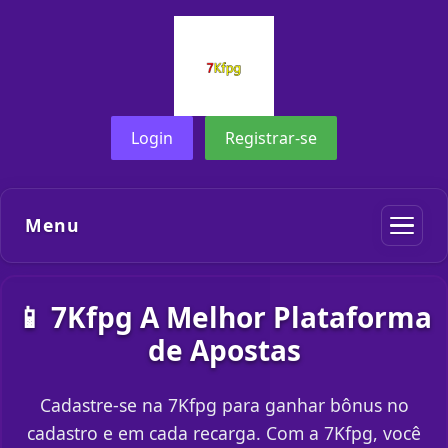
Login
Registrar-se
Menu
📱 7Kfpg A Melhor Plataforma
de Apostas
Cadastre-se na 7Kfpg para ganhar bônus no
cadastro e em cada recarga. Com a 7Kfpg, você