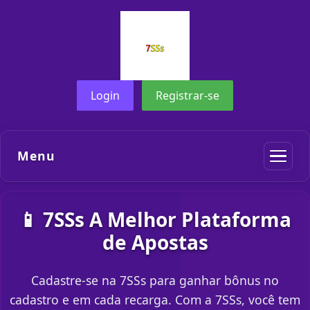
Login
Registrar-se
Menu
📱 7SSs A Melhor Plataforma
de Apostas
Cadastre-se na 7SSs para ganhar bônus no
cadastro e em cada recarga. Com a 7SSs, você tem