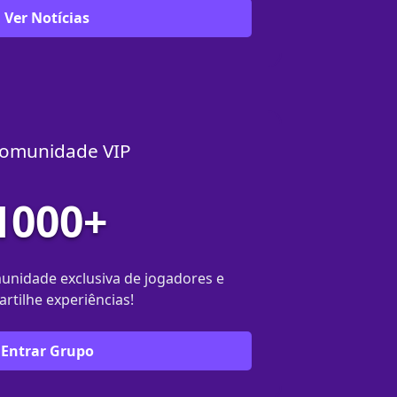
Ver Notícias
Comunidade VIP
1000+
unidade exclusiva de jogadores e
rtilhe experiências!
Entrar Grupo