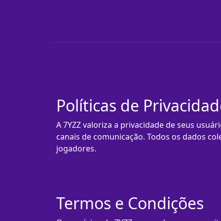
Políticas de Privacida
A 7YZZ valoriza a privacidade de seus usuá
canais de comunicação. Todos os dados cole
jogadores.
Termos e Condições