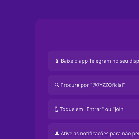
📱 Baixe o app Telegram no seu disp
🔍 Procure por "@7YZZOficial"
👆 Toque em "Entrar" ou "Join"
🔔 Ative as notificações para não p