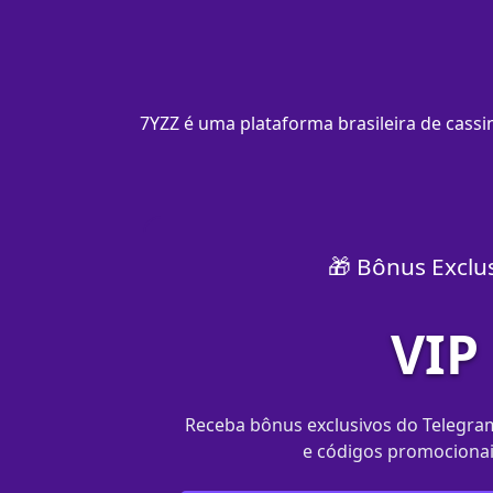
7YZZ é uma plataforma brasileira de cass
🎁 Bônus Exclu
VIP
Receba bônus exclusivos do Telegra
e códigos promocionai