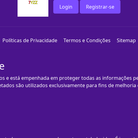
Login
Registrar-se
Políticas de Privacidade
Termos e Condições
Sitemap
de
rios e está empenhada em proteger todas as informações p
tados são utilizados exclusivamente para fins de melhoria