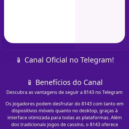
📱 Canal Oficial no Telegram!
📱 Benefícios do Canal
Descubra as vantagens de seguir a 8143 no Telegram
Os jogadores podem desfrutar do 8143 com​ tanto em
dispositivos móveis quanto no desktop, graças à
interface otimizada para todas as plataformas. Além
dos tradicionais jogos de cassino, o 8143 oferece