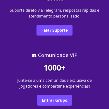
Suporte direto via Telegram, respostas rápidas e
atendimento personalizado!
Falar Suporte
👥 Comunidade VIP
1000+
Junte-se a uma comunidade exclusiva de
jogadores e compartilhe experiências!
Entrar Grupo