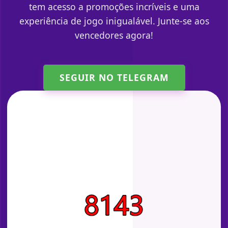
tem acesso a promoções incríveis e uma
experiência de jogo inigualável. Junte-se aos
vencedores agora!
SEGUIR NO TELEGRAM