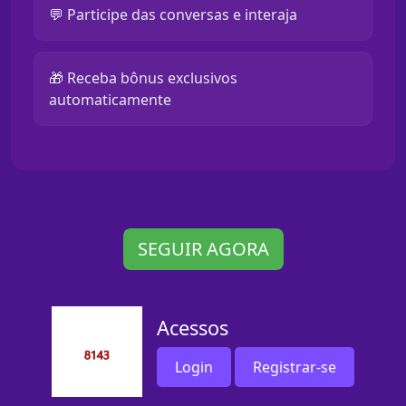
💬 Participe das conversas e interaja
🎁 Receba bônus exclusivos
automaticamente
SEGUIR AGORA
Acessos
Login
Registrar-se