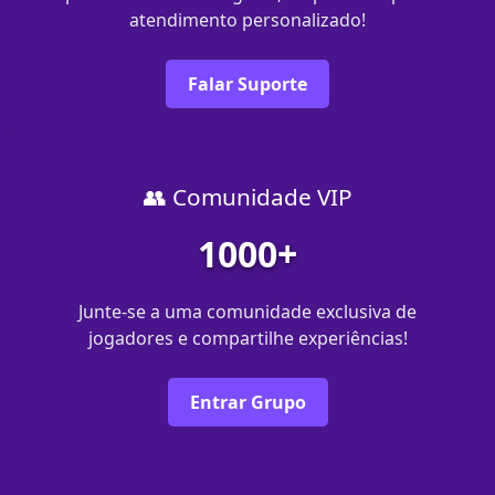
atendimento personalizado!
Falar Suporte
👥 Comunidade VIP
1000+
Junte-se a uma comunidade exclusiva de
jogadores e compartilhe experiências!
Entrar Grupo