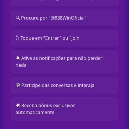
🔍 Procure por "@888WinOficial"
👆 Toque em "Entrar" ou "Join"
🔔 Ative as notificações para não perder
nada
💬 Participe das conversas e interaja
🎁 Receba bônus exclusivos
automaticamente