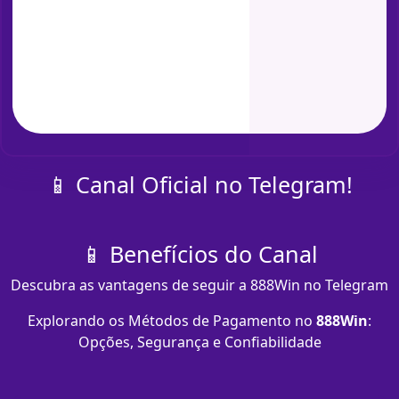
📱 Canal Oficial no Telegram!
📱 Benefícios do Canal
Descubra as vantagens de seguir a 888Win no Telegram
Explorando os Métodos de Pagamento no
888Win
:
Opções, Segurança e Confiabilidade