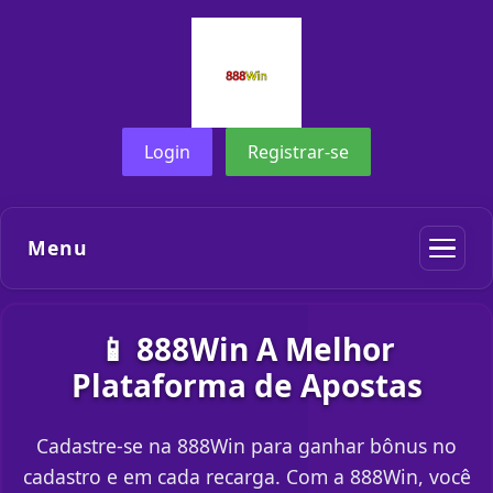
Login
Registrar-se
Menu
📱 888Win A Melhor
Plataforma de Apostas
Cadastre-se na 888Win para ganhar bônus no
cadastro e em cada recarga. Com a 888Win, você