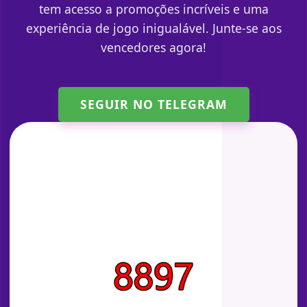
tem acesso a promoções incríveis e uma
experiência de jogo inigualável. Junte-se aos
vencedores agora!
SEGUIR NO TELEGRAM