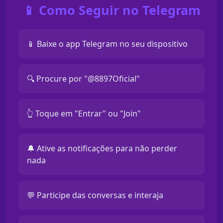
📱 Como Seguir no Telegram
📱 Baixe o app Telegram no seu dispositivo
🔍 Procure por "@8897Oficial"
👆 Toque em "Entrar" ou "Join"
🔔 Ative as notificações para não perder
nada
💬 Participe das conversas e interaja