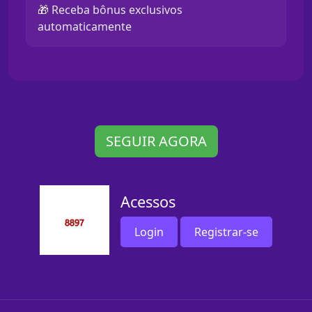
🎁 Receba bônus exclusivos
automaticamente
SEGUIR AGORA
Acessos
Login
Registrar-se