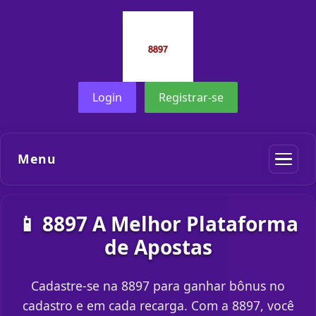
Login
Registrar-se
Menu
📱 8897 A Melhor Plataforma
de Apostas
Cadastre-se na 8897 para ganhar bônus no
cadastro e em cada recarga. Com a 8897, você