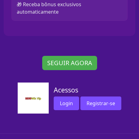
🎁 Receba bônus exclusivos
automaticamente
SEGUIR AGORA
Acessos
Login
Registrar-se