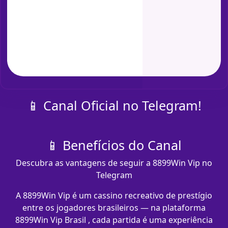
📱 Canal Oficial no Telegram!
📱 Benefícios do Canal
Descubra as vantagens de seguir a 8899Win Vip no
Telegram
A 8899Win Vip é um cassino recreativo de prestígio
entre os jogadores brasileiros — na plataforma
8899Win Vip Brasil , cada partida é uma experiência