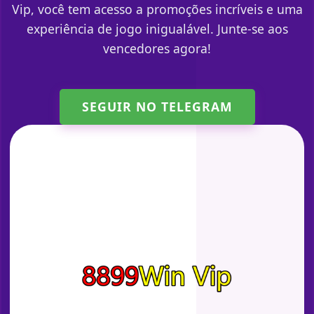
Vip, você tem acesso a promoções incríveis e uma
experiência de jogo inigualável. Junte-se aos
vencedores agora!
SEGUIR NO TELEGRAM