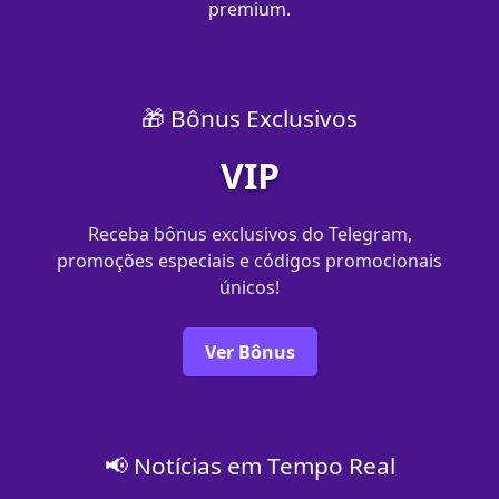
premium.
🎁 Bônus Exclusivos
VIP
Receba bônus exclusivos do Telegram,
promoções especiais e códigos promocionais
únicos!
Ver Bônus
📢 Notícias em Tempo Real