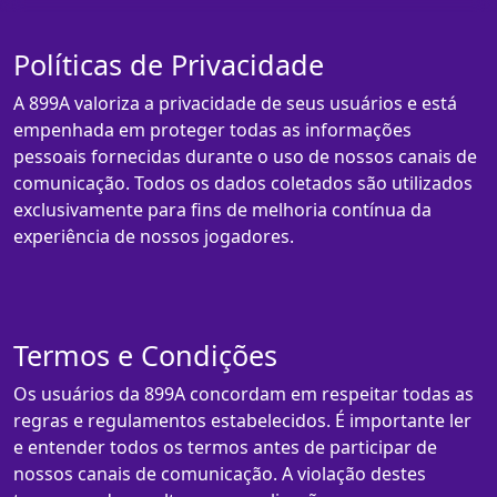
Políticas de Privacidade
A 899A valoriza a privacidade de seus usuários e está
empenhada em proteger todas as informações
pessoais fornecidas durante o uso de nossos canais de
comunicação. Todos os dados coletados são utilizados
exclusivamente para fins de melhoria contínua da
experiência de nossos jogadores.
Termos e Condições
Os usuários da 899A concordam em respeitar todas as
regras e regulamentos estabelecidos. É importante ler
e entender todos os termos antes de participar de
nossos canais de comunicação. A violação destes