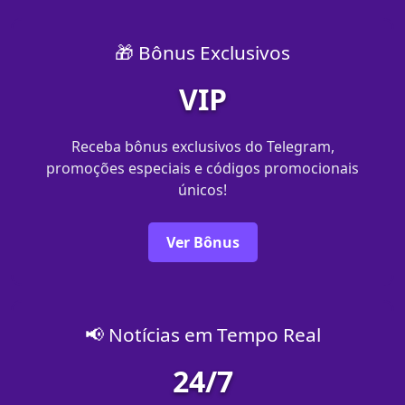
🎁 Bônus Exclusivos
VIP
Receba bônus exclusivos do Telegram,
promoções especiais e códigos promocionais
únicos!
Ver Bônus
📢 Notícias em Tempo Real
24/7