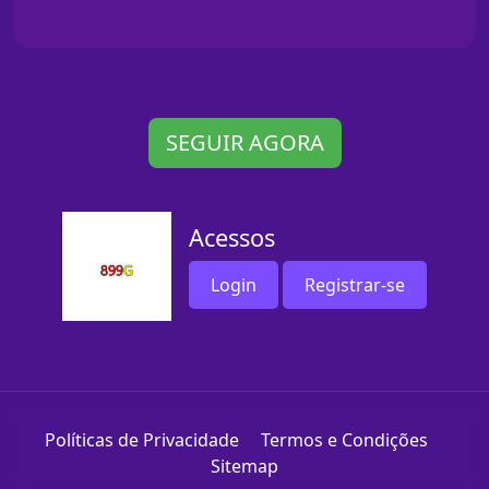
SEGUIR AGORA
Acessos
Login
Registrar-se
Políticas de Privacidade
Termos e Condições
Sitemap