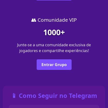
👥 Comunidade VIP
1000+
Junte-se a uma comunidade exclusiva de
jogadores e compartilhe experiências!
Entrar Grupo
📱 Como Seguir no Telegram