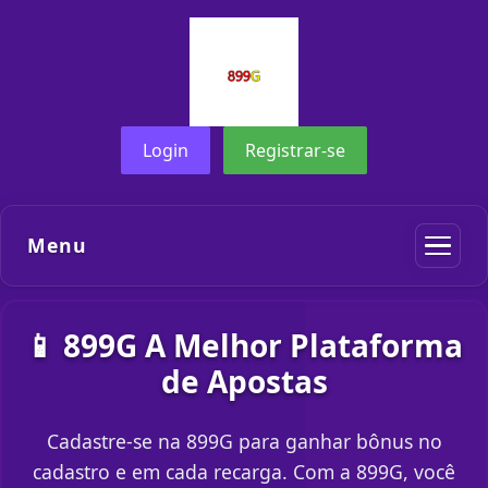
Login
Registrar-se
Menu
📱 899G A Melhor Plataforma
de Apostas
Cadastre-se na 899G para ganhar bônus no
cadastro e em cada recarga. Com a 899G, você