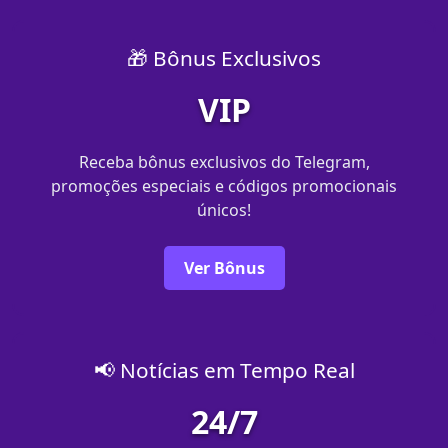
🎁 Bônus Exclusivos
VIP
Receba bônus exclusivos do Telegram,
promoções especiais e códigos promocionais
únicos!
Ver Bônus
📢 Notícias em Tempo Real
24/7