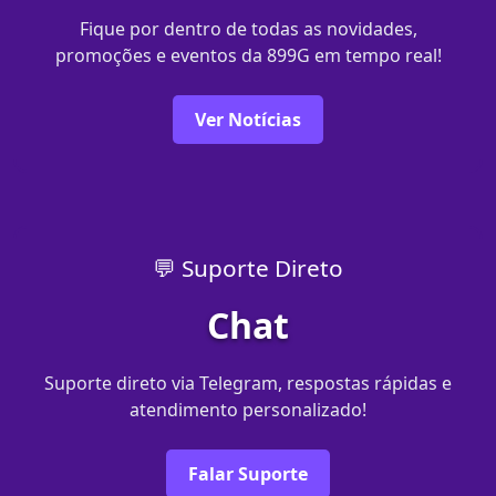
Fique por dentro de todas as novidades,
promoções e eventos da 899G em tempo real!
Ver Notícias
💬 Suporte Direto
Chat
Suporte direto via Telegram, respostas rápidas e
atendimento personalizado!
Falar Suporte