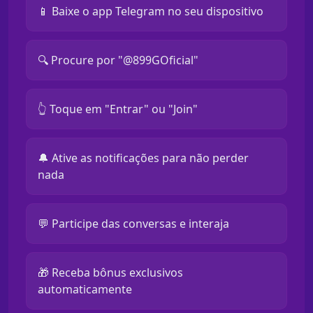
📱 Baixe o app Telegram no seu dispositivo
🔍 Procure por "@899GOficial"
👆 Toque em "Entrar" ou "Join"
🔔 Ative as notificações para não perder
nada
💬 Participe das conversas e interaja
🎁 Receba bônus exclusivos
automaticamente