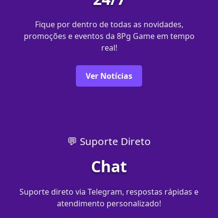
Fique por dentro de todas as novidades,
promoções e eventos da 8Pg Game em tempo
real!
Ver Notícias
💬 Suporte Direto
Chat
Suporte direto via Telegram, respostas rápidas e
atendimento personalizado!