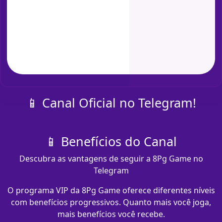
📱 Canal Oficial no Telegram!
📱 Benefícios do Canal
Descubra as vantagens de seguir a 8Pg Game no
Telegram
O programa VIP da 8Pg Game oferece diferentes níveis
com benefícios progressivos. Quanto mais você joga,
mais benefícios você recebe.