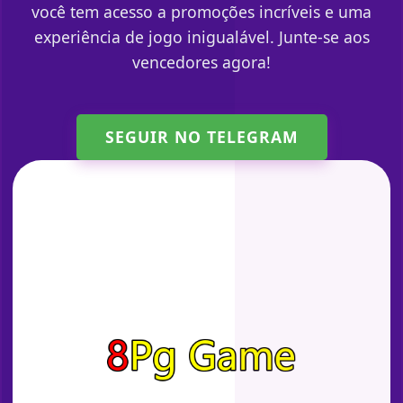
você tem acesso a promoções incríveis e uma
experiência de jogo inigualável. Junte-se aos
vencedores agora!
SEGUIR NO TELEGRAM