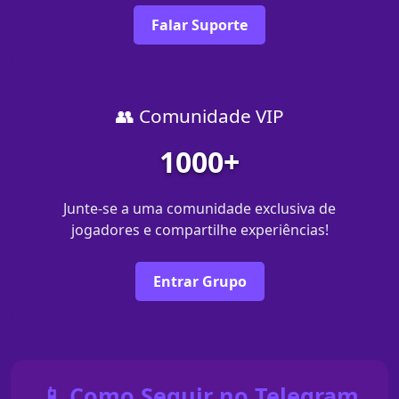
Falar Suporte
👥 Comunidade VIP
1000+
Junte-se a uma comunidade exclusiva de
jogadores e compartilhe experiências!
Entrar Grupo
📱 Como Seguir no Telegram