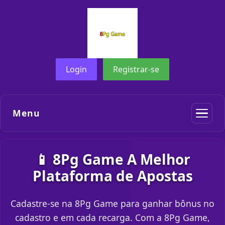
Login
Registrar-se
Menu
📱 8Pg Game A Melhor
Plataforma de Apostas
Cadastre-se na 8Pg Game para ganhar bônus no
cadastro e em cada recarga. Com a 8Pg Game,