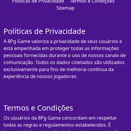
Políticas de Privacidade
Termos e Condições
Sitemap
Políticas de Privacidade
A 8Pg Game valoriza a privacidade de seus usuários e
está empenhada em proteger todas as informações
pessoais fornecidas durante o uso de nossos canais de
comunicação. Todos os dados coletados são utilizados
exclusivamente para fins de melhoria contínua da
experiência de nossos jogadores.
Termos e Condições
Os usuários da 8Pg Game concordam em respeitar
todas as regras e regulamentos estabelecidos. É