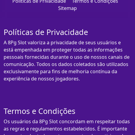
Políticas de Privacidade
Termos e Condições
Sitemap
Políticas de Privacidade
A 8Pg Slot valoriza a privacidade de seus usuários e
está empenhada em proteger todas as informações
pessoais fornecidas durante o uso de nossos canais de
comunicação. Todos os dados coletados são utilizados
exclusivamente para fins de melhoria contínua da
experiência de nossos jogadores.
Termos e Condições
Os usuários da 8Pg Slot concordam em respeitar todas
as regras e regulamentos estabelecidos. É importante