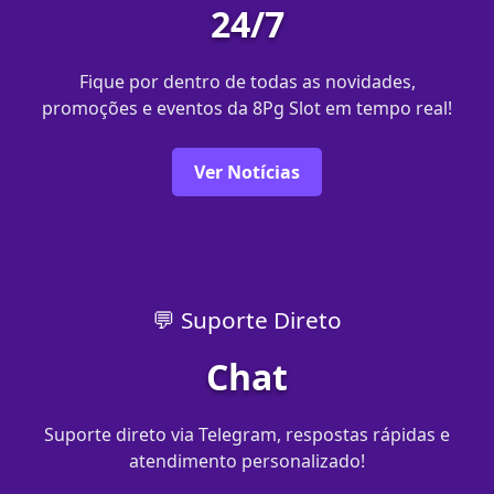
24/7
Fique por dentro de todas as novidades,
promoções e eventos da 8Pg Slot em tempo real!
Ver Notícias
💬 Suporte Direto
Chat
Suporte direto via Telegram, respostas rápidas e
atendimento personalizado!