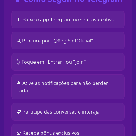
📱 Baixe o app Telegram no seu dispositivo
🔍 Procure por "@8Pg SlotOficial"
👆 Toque em "Entrar" ou "Join"
🔔 Ative as notificações para não perder
nada
💬 Participe das conversas e interaja
🎁 Receba bônus exclusivos