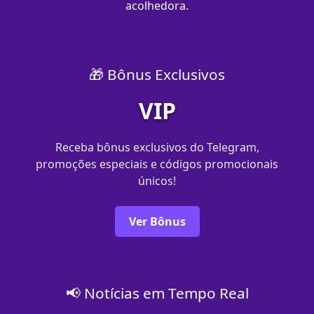
acolhedora.
🎁 Bônus Exclusivos
VIP
Receba bônus exclusivos do Telegram,
promoções especiais e códigos promocionais
únicos!
Ver Bônus
📢 Notícias em Tempo Real