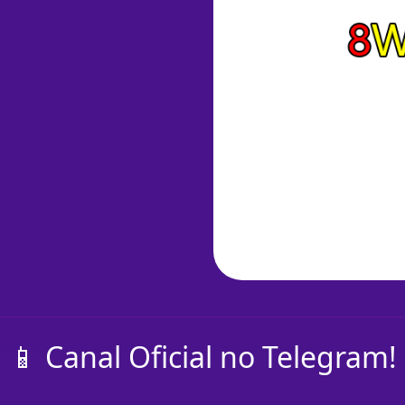
📱 Canal Oficial no Telegram!