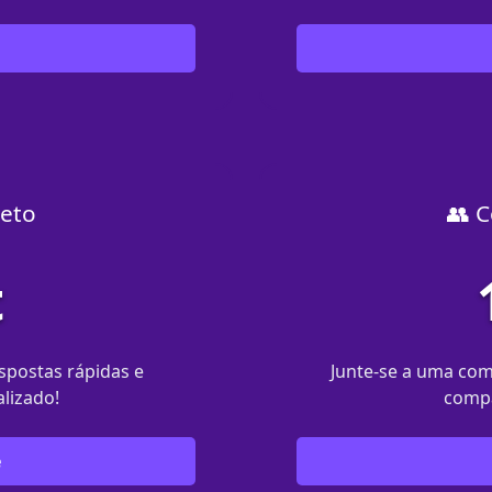
reto
👥 
t
espostas rápidas e
Junte-se a uma com
lizado!
compa
e