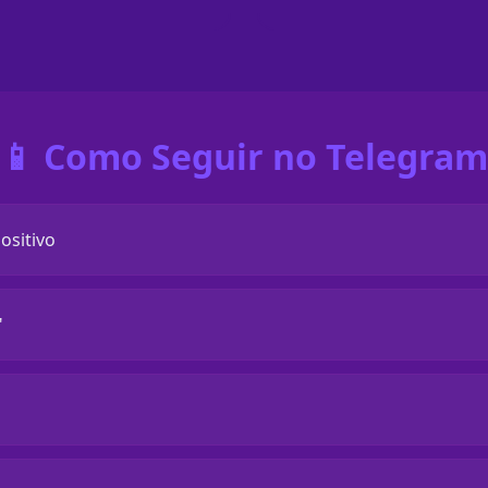
📱 Como Seguir no Telegram
ositivo
"