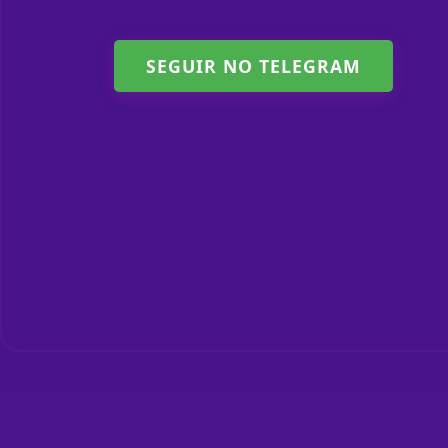
SEGUIR NO TELEGRAM