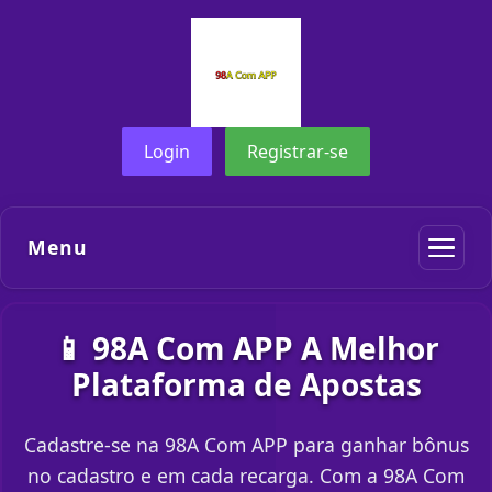
Login
Registrar-se
Menu
📱 98A Com APP A Melhor
Plataforma de Apostas
Cadastre-se na 98A Com APP para ganhar bônus
no cadastro e em cada recarga. Com a 98A Com