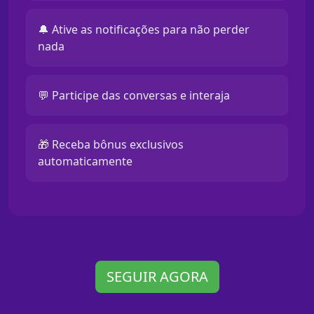
🔔 Ative as notificações para não perder
nada
💬 Participe das conversas e interaja
🎁 Receba bônus exclusivos
automaticamente
SEGUIR AGORA