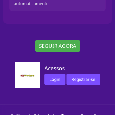
automaticamente
SEGUIR AGORA
Acessos
Login
Registrar-se