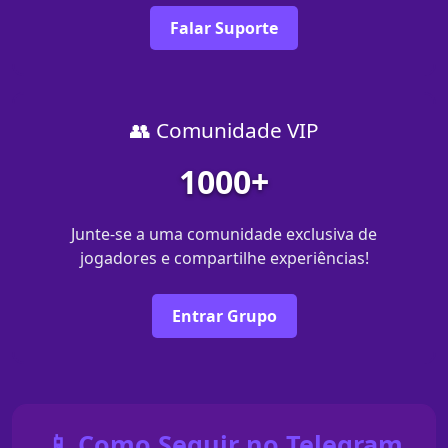
Falar Suporte
👥 Comunidade VIP
1000+
Junte-se a uma comunidade exclusiva de
jogadores e compartilhe experiências!
Entrar Grupo
📱 Como Seguir no Telegram