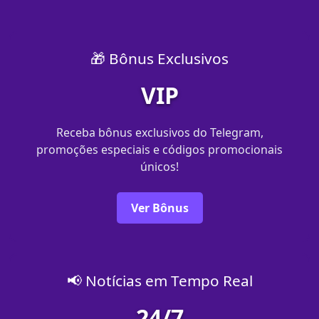
🎁 Bônus Exclusivos
VIP
Receba bônus exclusivos do Telegram,
promoções especiais e códigos promocionais
únicos!
Ver Bônus
📢 Notícias em Tempo Real
24/7