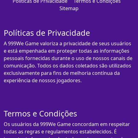
Políticas de Privacidade
Termos e Condições
Sitemap
Políticas de Privacidade
A 999We Game valoriza a privacidade de seus usuários
e está empenhada em proteger todas as informações
pessoais fornecidas durante o uso de nossos canais de
comunicação. Todos os dados coletados são utilizados
exclusivamente para fins de melhoria contínua da
experiência de nossos jogadores.
Termos e Condições
Os usuários da 999We Game concordam em respeitar
todas as regras e regulamentos estabelecidos. É